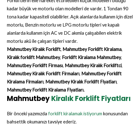
Forkliftlerin elle hareket ettirilebilen küçük modelleri olduğu
kadar büyük ve motorlu olan modelleri de vardır. 1 Tondan 90
tona kadar kapasiteli olabilirler. Açık alanlarda kullanım için dizel
motorlu, Benzin motorlu ve LPG motorlu tipleri ve kapalı
alanlarda kullanım için AC ve DC akımla çalışabilen elektrik
motorlu akü ile çalışan tipleri vardır.
Mahmutbey Kiralık Forklift
,
Mahmutbey Forklift Kiralama
,
Kiralık forklift Mahmutbey
,
Forklift Kiralama Mahmutbey
,
Mahmutbey Forklift Firması
,
Mahmutbey Kiralık Forkliftci
,
Mahmutbey Kiralık Forklift Firmaları
,
Mahmutbey Forklift
Kiralama Firmaları
,
Mahmutbey Kiralık Forklift Fiyatları
,
Mahmutbey Forklift Kiralama Fiyatları.
Mahmutbey
Kiralık Forklift Fiyatları
Bir önceki yazımızda
forklift kiralamak istiyorum
konusundan
bahsettik okumanızı tavsiye ederiz.