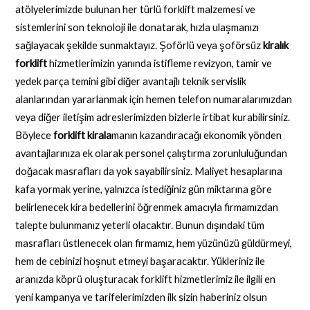
atölyelerimizde bulunan her türlü forklift malzemesi ve
sistemlerini son teknoloji ile donatarak, hızla ulaşmanızı
sağlayacak şekilde sunmaktayız. Şoförlü veya şoförsüz
kiralık
forklift
hizmetlerimizin yanında istifleme revizyon, tamir ve
yedek parça temini gibi diğer avantajlı teknik servislik
alanlarından yararlanmak için hemen telefon numaralarımızdan
veya diğer iletişim adreslerimizden bizlerle irtibat kurabilirsiniz.
Böylece
forklift kirala
manın kazandıracağı ekonomik yönden
avantajlarınıza ek olarak personel çalıştırma zorunluluğundan
doğacak masrafları da yok sayabilirsiniz. Maliyet hesaplarına
kafa yormak yerine, yalnızca istediğiniz gün miktarına göre
belirlenecek kira bedellerini öğrenmek amacıyla firmamızdan
talepte bulunmanız yeterli olacaktır. Bunun dışındaki tüm
masrafları üstlenecek olan firmamız, hem yüzünüzü güldürmeyi,
hem de cebinizi hoşnut etmeyi başaracaktır. Yükleriniz ile
aranızda köprü oluşturacak forklift hizmetlerimiz ile ilgili en
yeni kampanya ve tarifelerimizden ilk sizin haberiniz olsun