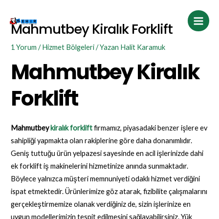
İçeriğe
Post
Main
atla
navigation
Mahmutbey Kiralık Forklift
Men
1 Yorum
/
Hizmet Bölgeleri
/ Yazan
Halit Karamuk
Mahmutbey Kiralık
Forklift
Mahmutbey
kiralık forklift
firmamız, piyasadaki benzer işlere ev
sahipliği yapmakta olan rakiplerine göre daha donanımlıdır.
Geniş tuttuğu ürün yelpazesi sayesinde en acil işlerinizde dahi
ek forklift iş makinelerini hizmetinize anında sunmaktadır.
Böylece yalnızca müşteri memnuniyeti odaklı hizmet verdiğini
ispat etmektedir. Ürünlerimize göz atarak, fizibilite çalışmalarını
gerçekleştirmemize olanak verdiğiniz de, sizin işlerinize en
uygun modellerimizin tespit edilmesini sağlayabilirsiniz. Yük