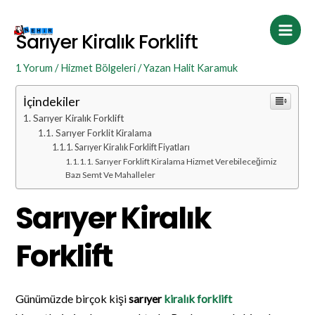
İçeriğe
Post
Main
atla
navigation
Sarıyer Kiralık Forklift
Men
1 Yorum
/
Hizmet Bölgeleri
/ Yazan
Halit Karamuk
İçindekiler
Sarıyer Kiralık Forklift
Sarıyer Forklit Kiralama
Sarıyer Kiralık Forklift Fiyatları
Sarıyer Forklift Kiralama Hizmet Verebileceğimiz
Bazı Semt Ve Mahalleler
Sarıyer Kiralık
Forklift
Günümüzde birçok kişi
sarıyer
kiralık forklift