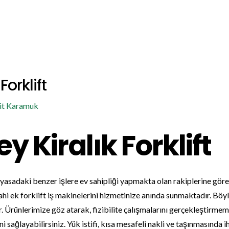
Anasayfa
Portif Kiralama
Forkl
orklift
it Karamuk
Kiralık Forklift
yasadaki benzer işlere ev sahipliği yapmakta olan rakiplerine göre
dahi ek forklift iş makinelerini hizmetinize anında sunmaktadır. B
. Ürünlerimize göz atarak, fizibilite çalışmalarını gerçekleştirmemiz
sağlayabilirsiniz. Yük istifi, kısa mesafeli nakli ve taşınmasında iht