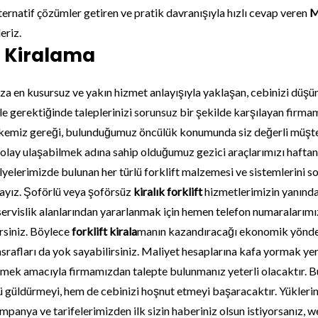
ernatif çözümler getiren ve pratik davranışıyla hızlı cevap veren
M
eriz.
 Kiralama
nıza en kusursuz ve yakın hizmet anlayışıyla yaklaşan, cebinizi d
e gerektiğinde taleplerinizi sorunsuz bir şekilde karşılayan firmam
 ilkemiz gereği, bulunduğumuz öncülük konumunda siz değerli müşte
olay ulaşabilmek adına sahip olduğumuz gezici araçlarımızı haftan
yelerimizde bulunan her türlü forklift malzemesi ve sistemlerini son
ayız. Şoförlü veya şoförsüz
kiralık forklift
hizmetlerimizin yanında
 servislik alanlarından yararlanmak için hemen telefon numaralarımı
irsiniz. Böylece
forklift kirala
manın kazandıracağı ekonomik yönden
afları da yok sayabilirsiniz. Maliyet hesaplarına kafa yormak yeri
nmek amacıyla firmamızdan talepte bulunmanız yeterli olacaktır. B
 güldürmeyi, hem de cebinizi hoşnut etmeyi başaracaktır. Yüklerin
 kampanya ve tarifelerimizden ilk sizin haberiniz olsun istiyorsanız, 