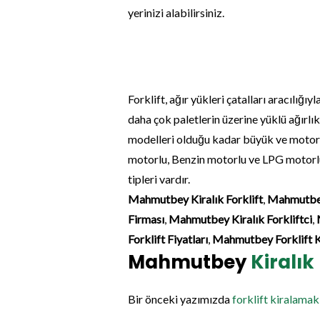
yerinizi alabilirsiniz.
Forklift, ağır yükleri çatalları aracılığı
daha çok paletlerin üzerine yüklü ağırlıkl
modelleri olduğu kadar büyük ve motorlu 
motorlu, Benzin motorlu ve LPG motorlu t
tipleri vardır.
Mahmutbey Kiralık Forklift
,
Mahmutbey
Firması
,
Mahmutbey Kiralık Forkliftci
,
Forklift Fiyatları
,
Mahmutbey Forklift Ki
Mahmutbey
Kiralık 
Bir önceki yazımızda
forklift kiralamak