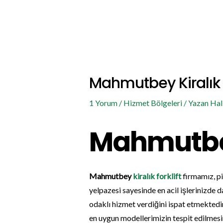
İçeriğe
Post
atla
navigation
Mahmutbey Kiralık F
1 Yorum
/
Hizmet Bölgeleri
/ Yazan
Hal
Mahmutbey 
Mahmutbey
kiralık forklift
firmamız, pi
yelpazesi sayesinde en acil işlerinizde 
odaklı hizmet verdiğini ispat etmektedir
en uygun modellerimizin tespit edilmesini 