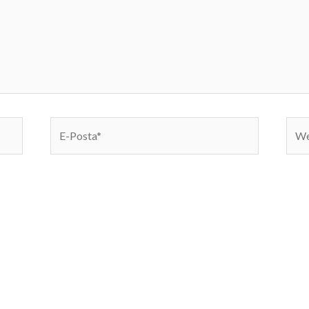
E-
We
Posta*
sites