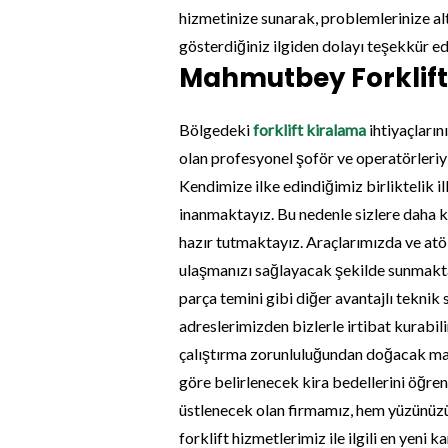
hizmetinize sunarak, problemlerinize alt
gösterdiğiniz ilgiden dolayı teşekkür ed
Mahmutbey Forklift
Bölgedeki
forklift kiralama
ihtiyaçları
olan profesyonel şoför ve operatörleriyl
Kendimize ilke edindiğimiz birliktelik
inanmaktayız. Bu nedenle sizlere daha k
hazır tutmaktayız. Araçlarımızda ve atöl
ulaşmanızı sağlayacak şekilde sunmakt
parça temini gibi diğer avantajlı teknik
adreslerimizden bizlerle irtibat kurabil
çalıştırma zorunluluğundan doğacak masr
göre belirlenecek kira bedellerini öğre
üstlenecek olan firmamız, hem yüzünüzü
forklift hizmetlerimiz ile ilgili en yeni