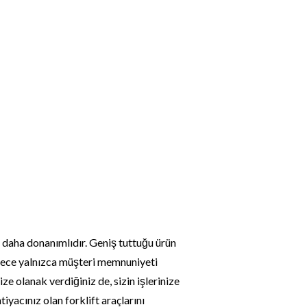
ift Firmaları
İletişim
0532 715 59 92
 daha donanımlıdır. Geniş tuttuğu ürün
öylece yalnızca müşteri memnuniyeti
e olanak verdiğiniz de, sizin işlerinize
iyacınız olan forklift araçlarını