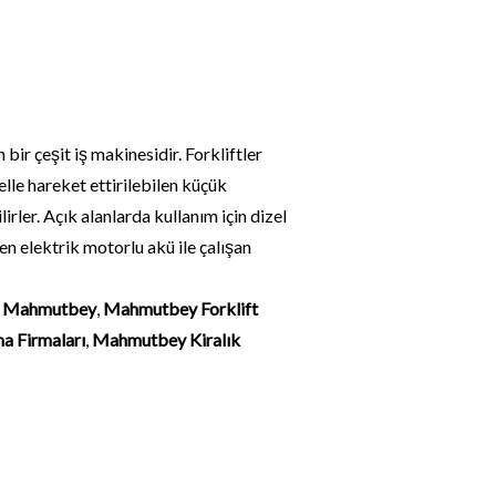
 bir çeşit iş makinesidir. Forkliftler
 elle hareket ettirilebilen küçük
ler. Açık alanlarda kullanım için dizel
n elektrik motorlu akü ile çalışan
ma Mahmutbey
,
Mahmutbey Forklift
a Firmaları
,
Mahmutbey Kiralık