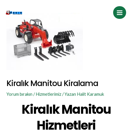
İçeriğe
Post
Main
atla
navigation
Men
Kiralık Manitou Kiralama
Yorum bırakın
/
Hizmetlerimiz
/ Yazan
Halit Karamuk
Kiralık Manitou
Hizmetleri