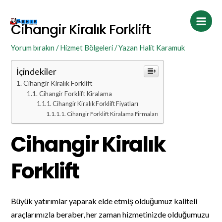
İçeriğe
Post
Main
atla
navigation
Cihangir Kiralık Forklift
Men
Yorum bırakın
/
Hizmet Bölgeleri
/ Yazan
Halit Karamuk
İçindekiler
Cihangir Kiralık Forklift
Cihangir Forklift Kiralama
Cihangir Kiralık Forklift Fiyatları
Cihangir Forklift Kiralama Firmaları
Cihangir Kiralık
Forklift
Büyük yatırımlar yaparak elde etmiş olduğumuz kaliteli
araçlarımızla beraber, her zaman hizmetinizde olduğumuzu