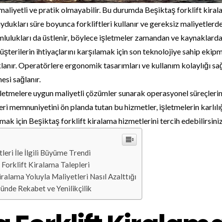
 maliyetli ve pratik olmayabilir. Bu durumda Beşiktaş forklift kiral
dukları süre boyunca forkliftleri kullanır ve gereksiz maliyetlerden
ulukları da üstlenir, böylece işletmeler zamandan ve kaynaklardan
üşterilerin ihtiyaçlarını karşılamak için son teknolojiye sahip eki
klanır. Operatörlere ergonomik tasarımları ve kullanım kolaylığı sağl
esi sağlanır.
şletmelere uygun maliyetli çözümler sunarak operasyonel süreçlerini
i memnuniyetini ön planda tutan bu hizmetler, işletmelerin karlılığı
amak için Beşiktaş forklift kiralama hizmetlerini tercih edebilirsiniz
eri İle İlgili Büyüme Trendi
Forklift Kiralama Talepleri
iralama Yoluyla Maliyetleri Nasıl Azalttığı
ünde Rekabet ve Yenilikçilik