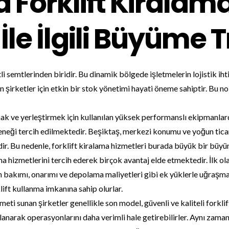
a Forklift Kiralam
İle İlgili Büyüme 
li semtlerinden biridir. Bu dinamik bölgede işletmelerin lojistik iht
şirketler için etkin bir stok yönetimi hayati öneme sahiptir. Bu no
mak ve yerleştirmek için kullanılan yüksek performanslı ekipmanlardı
çeneği tercih edilmektedir. Beşiktaş, merkezi konumu ve yoğun ticar
dir. Bu nedenle, forklift kiralama hizmetleri burada büyük bir büy
ama hizmetlerini tercih ederek birçok avantaj elde etmektedir. İlk ol
in bakımı, onarımı ve depolama maliyetleri gibi ek yüklerle uğraşma
ift kullanma imkanına sahip olurlar.
meti sunan şirketler genellikle son model, güvenli ve kaliteli forklif
narak operasyonlarını daha verimli hale getirebilirler. Aynı zaman