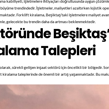
nma kabiliyeti, işletmelere ihtiyaçları doğrultusunda uygun çözüml
büyüme trendindedir. İşletmeler, maliyetleri azaltırken lojistik ope
ktadır. Forklift kiralama, Beşiktaş’taki işletmelere maliyet avanta
enle, gelecekte bu trendin daha da artması beklenmektedir.
töründe Beşiktaş
iralama Talepleri
larak, sürekli gelişen inşaat sektörü için öncelikli bir bölgedir. Son
lift kiralama taleplerinde de önemli bir artış yaşanmaktadır. Bu mak