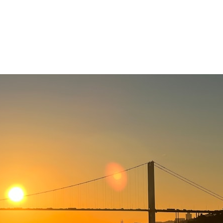
Anasayfa
Portif Kiralama
Forkl